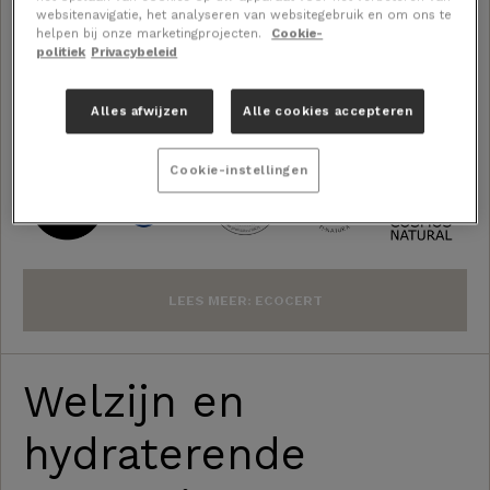
– Tuomas
websitenavigatie, het analyseren van websitegebruik en om ons te
helpen bij onze marketingprojecten.
Cookie-
politiek
Privacybeleid
BESTEL € 34,90 / 3 MND
Alles afwijzen
Alle cookies accepteren
Cookie-instellingen
LEES MEER: ECOCERT
Welzijn en
hydraterende