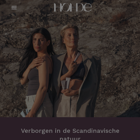
Skip
Menu
to
content
Verborgen in de Scandinavische
natuur