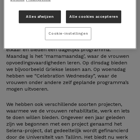
2. Wat voor soort activiteit heb je in Cyprus?
Alles afwijzen
Alle cookies accepteren
In het dagcentrum ‘Room of Hope’ proberen we
overlevenden van mensenhandel te rehabiliteren en
Cookie-instellingen
hen de psychologische ondersteuning te bieden die
ze nodig hebben. We komen drie keer per week bij
elkaar en bieden een dagelijks programma.
Maandag is het ‘mamamaandag’, waar de vrouwen
opvoedingsvaardigheden leren. Op dinsdag bieden
we bijvoorbeeld Griekse lessen aan. Op woensdag
hebben we “Celebration Wednesday”, waar de
vrouwen onder andere zelf geplande programma’s
mogen uitvoeren.
We hebben ook verschillende soorten projecten,
waarmee we de vrouwen rehabilitatie, werk en iets
te doen willen bieden. Ongeveer een jaar geleden
zijn we begonnen met een project genaamd het
Selena-project, dat gedeeltelijk wordt gefinancierd
door de Universiteit van Tallinn. Het biedt nu werk