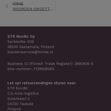
Prev
VORIGE
WOORDEN OMZETTEN IN DADEN
STR Nordic Oy
Sarkiantie 409
38200 Sastamala, Finland
klantenservice@hohde.nl
Business ID (Finnish Trade Register): 2892826-5
btw-nummer: FI28928265
Let op! retourzendingen sturen naar:
STR Nordic
C/o Axla-logistics
Sulankaari 2
04320 Tuusula
Finland