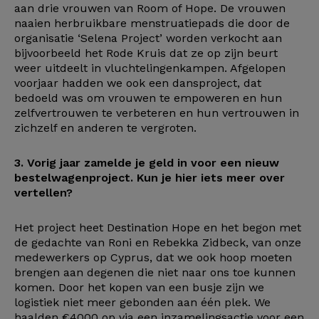
aan drie vrouwen van Room of Hope. De vrouwen
naaien herbruikbare menstruatiepads die door de
organisatie ‘Selena Project’ worden verkocht aan
bijvoorbeeld het Rode Kruis dat ze op zijn beurt
weer uitdeelt in vluchtelingenkampen. Afgelopen
voorjaar hadden we ook een dansproject, dat
bedoeld was om vrouwen te empoweren en hun
zelfvertrouwen te verbeteren en hun vertrouwen in
zichzelf en anderen te vergroten.
3. Vorig jaar zamelde je geld in voor een nieuw
bestelwagenproject. Kun je hier iets meer over
vertellen?
Het project heet Destination Hope en het begon met
de gedachte van Roni en Rebekka Zidbeck, van onze
medewerkers op Cyprus, dat we ook hoop moeten
brengen aan degenen die niet naar ons toe kunnen
komen. Door het kopen van een busje zijn we
logistiek niet meer gebonden aan één plek. We
haalden €4000 op via een inzamelingsactie voor een