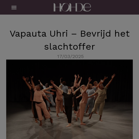
Skip
Menu
to
content
Vapauta Uhri – Bevrijd het
slachtoffer
17/03/2025